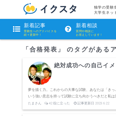
独学の受験
大学生ネッ
ikstudie(イ
新着記事
新着相談
ク
受験生へのアドバイスを
質問や相談に
続々更新中！
お答えしています！
ス
タ)
「合格発表」 のタグがある
絶対成功への自己イメ
夢を描く力。これからの大事な試験、あなたは「きっ
いう強い意志を持って試験に立ち向かうべきだと私は思い
たまさん
42 役に立った
記事更新日 2023.6.22