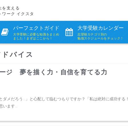
生を支える
トワーク イクスタ
パーフェクトガイド
大学受験カレンダー
大学受験に必要な知識を
まとめ
志望校カテゴリ別の
ました！まずはここから！
勉強スケジュールをチェック！
アドバイス
ージ 夢を描く力・自信を育てる力
とダメだろう…」と心配して臨むつもりですか？「私は絶対に成功する
ます...