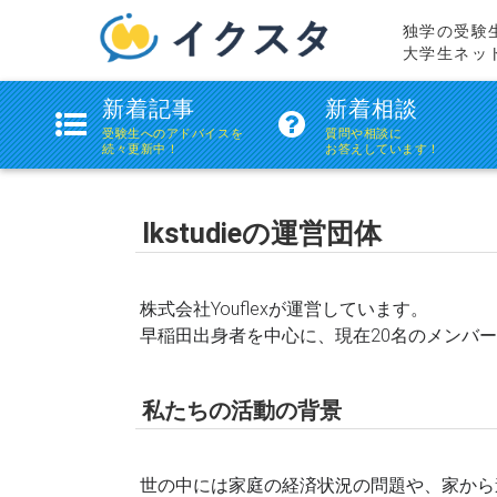
独学の受験
大学生ネッ
ikstudie(イ
新着記事
新着相談
ク
受験生へのアドバイスを
質問や相談に
続々更新中！
お答えしています！
ス
タ)
Ikstudieの運営団体
株式会社Youflex
が運営しています。
早稲田出身者を中心に、現在20名のメンバ
私たちの活動の背景
世の中には家庭の経済状況の問題や、家から