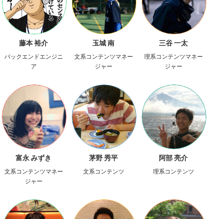
玉城 南
三谷 一太
藤本 裕介
文系コンテンツマネー
理系コンテンツマネー
バックエンドエンジニ
ジャー
ジャー
ア
阿部 亮介
茅野 秀平
富永 みずき
理系コンテンツ
文系コンテンツ
文系コンテンツマネー
ジャー