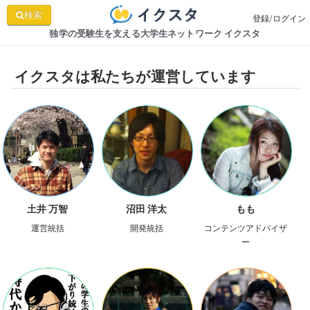
検索
登録/ログイン
独学の受験生を支える大学生ネットワーク イクスタ
イクスタは私たちが運営しています
もも
沼田 洋太
土井 万智
コンテンツアドバイザ
開発統括
運営統括
ー