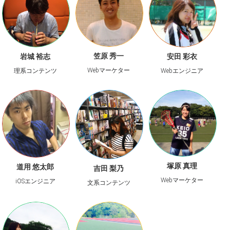
笠原 秀一
岩城 裕志
安田 彩衣
Webマーケター
理系コンテンツ
Webエンジニア
塚原 真理
道用 悠太郎
吉田 梨乃
Webマーケター
iOSエンジニア
文系コンテンツ