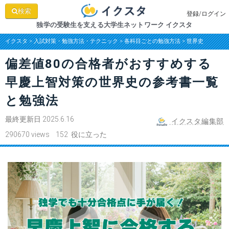
検索
登録/ログイン
独学の受験生を支える大学生ネットワーク イクスタ
イクスタ
>
入試対策・勉強方法・テクニック
>
各科目ごとの勉強方法
>
世界史
偏差値80の合格者がおすすめする
早慶上智対策の世界史の参考書一覧
と勉強法
最終更新日 2025.6.16
イクスタ編集部
290670 views 152 役に立った