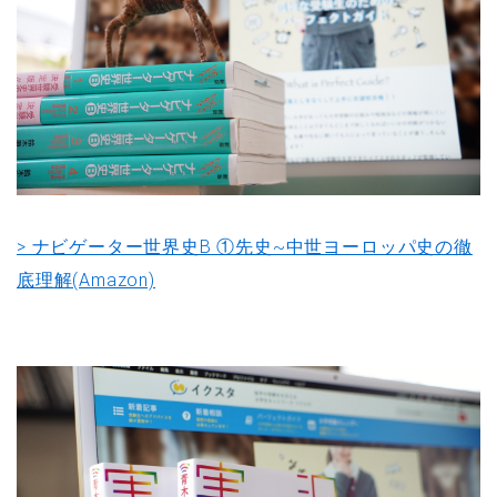
> ナビゲーター世界史B ①先史~中世ヨーロッパ史の徹
底理解(Amazon)