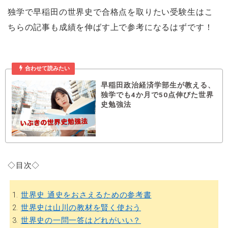
独学で早稲田の世界史で合格点を取りたい受験生はこ
ちらの記事も成績を伸ばす上で参考になるはずです！
合わせて読みたい
早稲田政治経済学部生が教える、
独学でも4か月で50点伸びた世界
史勉強法
◇目次◇
1.
世界史 通史をおさえるための参考書
2.
世界史は山川の教材を賢く使おう
3.
世界史の一問一答はどれがいい？