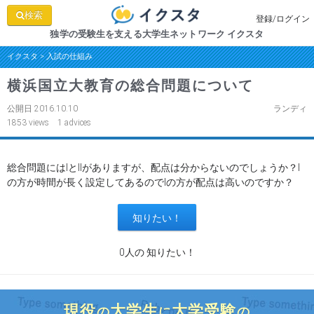
検索
登録/ログイン
独学の受験生を支える大学生ネットワーク イクスタ
イクスタ
>
入試の仕組み
横浜国立大教育の総合問題について
公開日 2016.10.10
ランディ
1853 views 1 advices
総合問題にはⅠとⅡがありますが、配点は分からないのでしょうか？Ⅰ
の方が時間が長く設定してあるのでⅠの方が配点は高いのですか？
0人の 知りたい！
現役
大学生
大学受験
の
に
の