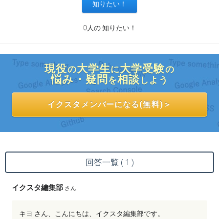
0人の 知りたい！
現役
大学生
大学受験
の
に
の
悩み・疑問
相談
を
しよう
イクスタメンバーになる(無料)＞
回答一覧 ( 1 )
イクスタ編集部
さん
キヨ さん、こんにちは、イクスタ編集部です。