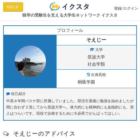
検索
登録/ログイン
独学の受験生を支える大学生ネットワーク イクスタ
プロフィール
そえじー
大学
筑波大学
社会学類
出身高校
桐蔭学園
自己紹介
中高６年間バスケ部に所属していました。部活引退後に勉強を始めましたが
間に合わず２浪してから筑波大学へ。体力的にも精神的にも金銭的にも、浪
人はつらいです。現役で合格するために今必死でがんばってほしい。
そえじーのアドバイス