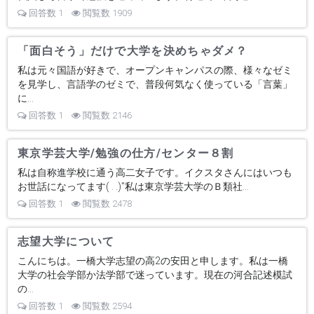
回答数 1
閲覧数 1909
「面白そう」だけで大学を決めちゃダメ？
私は元々国語が好きで、オープンキャンパスの際、様々なゼミ
を見学し、言語学のゼミで、普段何気なく使っている「言葉」
に...
回答数 1
閲覧数 2146
東京学芸大学/勉強の仕方/センター８割
私は自称進学校に通う高二女子です。イクスタさんにはいつも
お世話になってます( . .)"私は東京学芸大学のＢ類社...
回答数 1
閲覧数 2478
志望大学について
こんにちは。一橋大学志望の高2の安田と申します。私は一橋
大学の社会学部か法学部で迷っています。現在の河合記述模試
の...
回答数 1
閲覧数 2594