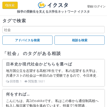
検索
登録/ログイン
独学の受験生を支える大学生ネットワーク イクスタ
タグで検索
「社会」 のタグがある相談
日本史か現代社会かどちらを選べば
地方国公立を志望する高校3年生です。 私の志望する大学は、
共通テストの社会は一科目のみで受験できるので、今日本史...
回答数 1
閲覧数 5631
何をすれば…
こんにちは、高2のsakikaです。 私はこの春から通信制高校へ
転入し毎日家で勉強を進めています。特進で1年間過...