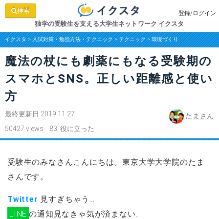
検索
登録/ログイン
独学の受験生を支える大学生ネットワーク イクスタ
イクスタ
>
入試対策・勉強方法・テクニック
>
テクニック
>
環境づくり
魔法の杖にも劇薬にもなる受験期の
スマホとSNS。正しい距離感と使い
方
最終更新日 2019.11.27
たまさん
50427 views 83 役に立った
受験生のみなさんこんにちは。東京大学大学院のたま
さんです。
Twitter
見すぎちゃう…
LINE
の通知見なきゃ気が済まない…