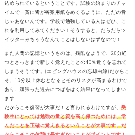
込められているということです。試験の始まりのチャ
イムで一斉に皆が答案用紙をめくるように、ただの音
じゃあないんです。学校で勉強している人はぜひ、こ
れを利用してみてください！そうすると、だらだらツ
イッターみちゃうなんてことはしないはずなので！
また人間の記憶というものは、残酷なようで、20分経
つとさっきまで新しく覚えたことの40％近くを忘れて
しまうそうです。(エビングハウスの忘却曲線)だからこ
そ、10分以上休むとなるとそのリスクが高まるわけで
あり、頑張った過去につばをはく結果になってしまい
ます…
だからこそ復習が大事だ！と言われるわけですが、
受
験生にとっては勉強の量と質を高く保つためには、学
んだことを正確に覚えきるということが大事です。だ
からこそこの休憩は長すぎないことがポイントです！