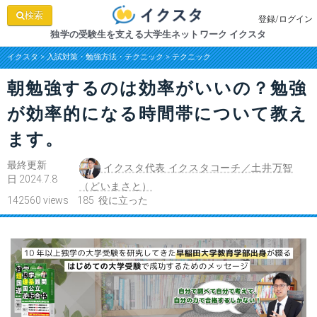
検索
登録/ログイン
独学の受験生を支える大学生ネットワーク イクスタ
イクスタ
>
入試対策・勉強方法・テクニック
>
テクニック
朝勉強するのは効率がいいの？勉強
が効率的になる時間帯について教え
ます。
最終更新
イクスタ代表 イクスタコーチ／土井万智
日 2024.7.8
（どいまさと）
142560 views 185 役に立った