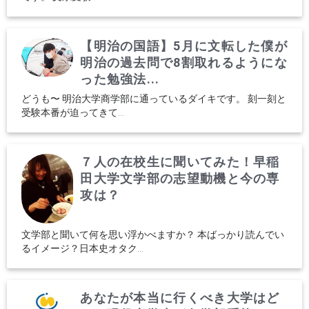
【明治の国語】5月に文転した僕が
明治の過去問で8割取れるようにな
った勉強法...
どうも〜 明治大学商学部に通っているダイキです。 刻一刻と
受験本番が迫ってきて...
７人の在校生に聞いてみた！早稲
田大学文学部の志望動機と今の専
攻は？
文学部と聞いて何を思い浮かべますか？ 本ばっかり読んでい
るイメージ？日本史オタク...
あなたが本当に行くべき大学はど