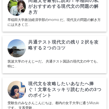
問題文を最初に読め！早稲田の私
がおすすめする現代文の問題の解
き方
早稲田大学政治経済学部のmomo.だ。現代文の問題の解き方
には大きく三...
共通テスト現代文の残り２択を攻
略する２つのコツ
筑波大学のそえじーだ。 共通テスト国語の現代文の中でも、
特に...
現代文を攻略したいあなたへ捧
ぐ！文章をスッキリ読むための3つ
のポイント
受験生のみなさんこんにちは、都内の女子大学に通うMizuki
です。 文系受験...