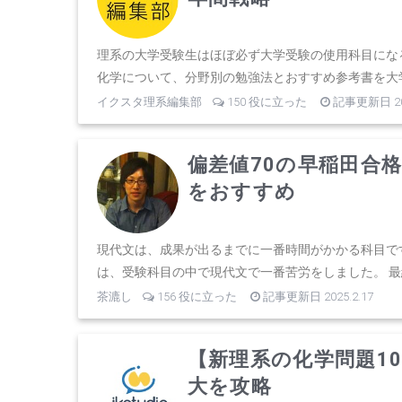
理系の大学受験生はほぼ必ず大学受験の使用科目にな
化学について、分野別の勉強法とおすすめ参考書を大学
イクスタ理系編集部
150 役に立った
記事更新日 202
偏差値70の早稲田合
をおすすめ
現代文は、成果が出るまでに一番時間がかかる科目で
は、受験科目の中で現代文で一番苦労をしました。 最終
茶漉し
156 役に立った
記事更新日 2025.2.17
【新理系の化学問題1
大を攻略