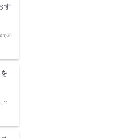
おす
で30
方を
して