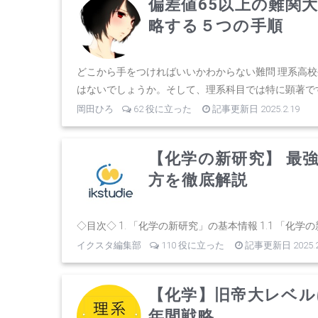
偏差値65以上の難関
略する５つの手順
どこから手をつければいいかわからない難問 理系高
はないでしょうか。そして、理系科目では特に顕著ですが
岡田ひろ
62 役に立った
記事更新日 2025.2.19
【化学の新研究】 最
方を徹底解説
◇目次◇ 1. 「化学の新研究」の基本情報 1.1 「化学の新
イクスタ編集部
110 役に立った
記事更新日 2025.2
【化学】旧帝大レベル
年間戦略