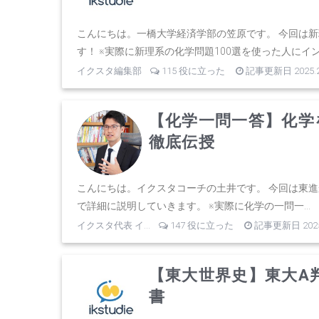
こんにちは。一橋大学経済学部の笠原です。 今回は新
す！ ※実際に新理系の化学問題100選を使った人にインタ
イクスタ編集部
115 役に立った
記事更新日 2025.2
【化学一問一答】化学
徹底伝授
こんにちは。イクスタコーチの土井です。 今回は東
で詳細に説明していきます。 ※実際に化学の一問一...
イクスタ代表 イ...
147 役に立った
記事更新日 2025.
【東大世界史】東大A
書