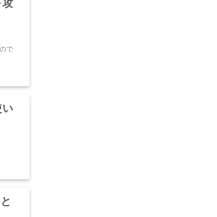
を攻
ので
使い
法と