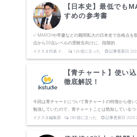
【日本史】最低でもM
すめの参考書
✅ MARCHや早慶などの難関私大の日本史で合格点を
点から50点レベルの受験生向けに、段階的...
イクスタ代表 イ...
126 役に立った
記事更新日 2025.
【青チャート】使い込
徹底解説！
今回は青チャートについて青チャートの特徴から使い
勉強していたので、青チャートことは熟知しているつも.
イクスタ編集部
180 役に立った
記事更新日 2025.2