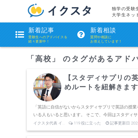
独学の受験
大学生ネッ
ikstudie(イ
新着記事
新着相談
ク
受験生へのアドバイスを
質問や相談に
続々更新中！
お答えしています！
ス
タ)
「高校」 のタグがあるアド
【スタディサプリの
めルートを紐解きま
「英語に自信がないからスタディサプリで英語の授業
いる人もいると思います。 そこで、今回はスタディサプ.
イクスタ代表 イ...
119 役に立った
記事更新日 2025.