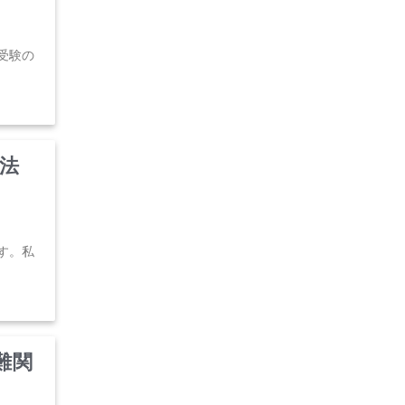
受験の
法
す。私
難関