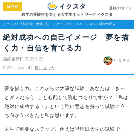
検索
登録/ログイン
独学の受験生を支える大学生ネットワーク イクスタ
イクスタ
>
入試対策・勉強方法・テクニック
>
モチベーション
>
独学の不安
絶対成功への自己イメージ 夢を描
く力・自信を育てる力
最終更新日 2023.6.22
たまさん
9307 views 42 役に立った
夢を描く力。これからの大事な試験、あなたは「きっ
とダメだろう…」と心配して臨むつもりですか？「私は
絶対に成功する！」という強い意志を持って試験に立
ち向かうべきだと私は思います。
人生で重要なステップ、例えば早稲田大学の試験で、