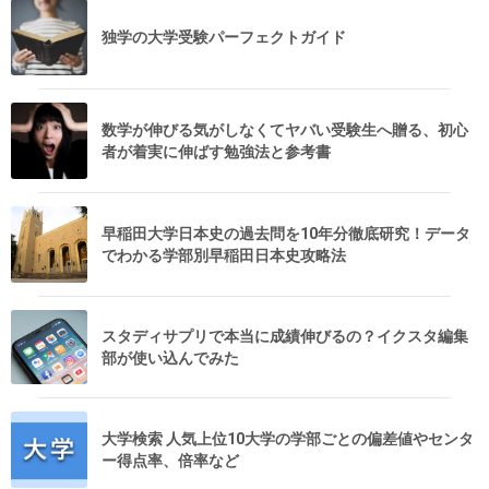
独学の大学受験パーフェクトガイド
数学が伸びる気がしなくてヤバい受験生へ贈る、初心
者が着実に伸ばす勉強法と参考書
早稲田大学日本史の過去問を10年分徹底研究！データ
でわかる学部別早稲田日本史攻略法
スタディサプリで本当に成績伸びるの？イクスタ編集
部が使い込んでみた
大学検索 人気上位10大学の学部ごとの偏差値やセンタ
ー得点率、倍率など