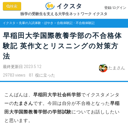
検索
登録/ログイン
独学の受験生を支える大学生ネットワーク イクスタ
イクスタ
>
先輩の入試体験・ぼやき
>
合格体験記・不合格体験記
早稲田大学国際教養学部の不合格体
験記 英作文とリスニングの対策方
法
最終更新日 2023.5.12
たまさん
29783 views 81 役に立った
こんばんは、
早稲田大学社会科学部
でイクスタメンタ
ーの
たまさん
です。今回は自分が不合格となった
早稲
田大学国際教養学部の学部試験
についてお話ししたい
と思います。