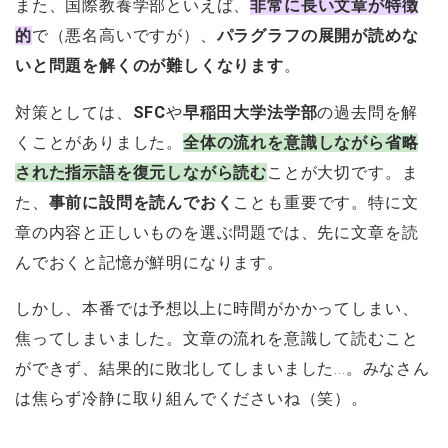
また、国際教養学部といえば、
非常に長い文章が特徴
的
で（悪名高いですが）、
パラグラフの展開が読めな
いと問題を解くのが難しくなります
。
対策としては、
SFC
や
早稲田大学法学部
の過去問を解
くことがありました。
全体の流れを意識しながら省略
された指示語を復元しながら読む
ことが大切です。ま
た、
事前に設問を読んでおく
ことも重要です。特に文
章の内容と正しいものを選ぶ問題では、先に文章を読
んでおくと記憶が鮮明になります。
しかし、本番では予想以上に時間がかかってしまい、
焦ってしまいました。文章の流れを意識して読むこと
ができず、結果的に敗北してしまいました...。みなさん
は焦らず冷静に取り組んでくださいね（笑）。