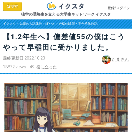
検索
登録/ログイン
独学の受験生を支える大学生ネットワーク イクスタ
イクスタ
>
先輩の入試体験・ぼやき
>
合格体験記・不合格体験記
【1.2年生へ】偏差値55の僕はこう
やって早稲田に受かりました。
最終更新日 2022.10.20
たまさん
18872 views 49 役に立った