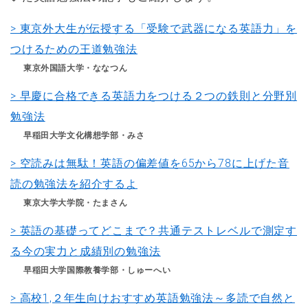
> 東京外大生が伝授する「受験で武器になる英語力」を
つけるための王道勉強法
東京外国語大学・ななつん
> 早慶に合格できる英語力をつける２つの鉄則と分野別
勉強法
早稲田大学文化構想学部・みさ
> 空読みは無駄！英語の偏差値を65から78に上げた音
読の勉強法を紹介するよ
東京大学大学院・たまさん
> 英語の基礎ってどこまで？共通テストレベルで測定す
る今の実力と成績別の勉強法
早稲田大学国際教養学部・しゅーへい
> 高校1,２年生向けおすすめ英語勉強法～多読で自然と