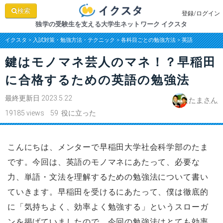
検索
登録/ログイン
独学の受験生を支える大学生ネットワーク イクスタ
イクスタ
>
入試対策・勉強方法・テクニック
>
各科目ごとの勉強方法
>
英語
鍵はモノマネ芸人のマネ！？早稲田
に合格するための英語の勉強法
最終更新日 2023.5.22
たまさん
19185 views 59 役に立った
こんにちは、メンターで早稲田大学社会科学部のたま
です。今回は、英語のモノマネにあたって、必要な
力、単語・文法を理解するための勉強法について書い
ていきます。早稲田を受けるにあたって、僕は徹底的
に「気持ちよく、効率よく勉強する」というスローガ
ンを掲げていましたので、今回の勉強法はとても効率