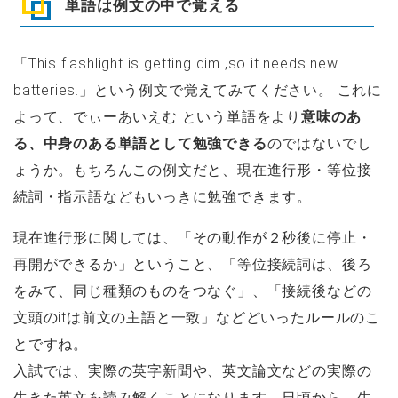
単語は例文の中で覚える
「This flashlight is getting dim ,so it needs new
batteries.」という例文で覚えてみてください。 これに
よって、でぃーあいえむ という単語をより
意味のあ
る、中身のある単語として勉強できる
のではないでし
ょうか。もちろんこの例文だと、現在進行形・等位接
続詞・指示語などもいっきに勉強できます。
現在進行形に関しては、「その動作が２秒後に停止・
再開ができるか」ということ、「等位接続詞は、後ろ
をみて、同じ種類のものをつなぐ」、「接続後などの
文頭のitは前文の主語と一致」などどいったルールのこ
とですね。
入試では、実際の英字新聞や、英文論文などの実際の
生きた英文を読み解くことになります。日頃から、生