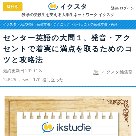
検索
登録/ログイン
独学の受験生を支える大学生ネットワーク イクスタ
イクスタ
>
入試対策・勉強方法・テクニック
>
各科目ごとの勉強方法
>
英語
センター英語の大問１、発音・アク
セントで着実に満点を取るためのコ
ツと攻略法
最終更新日 2020.1.8
イクスタ編集部
248430 views 170 役に立った