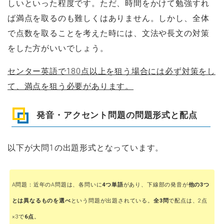
しいといった程度です。ただ、時間をかけて勉強すれ
ば満点を取るのも難しくはありません。しかし、全体
で点数を取ることを考えた時には、文法や長文の対策
をした方がいいでしょう。
センター英語で180点以上を狙う場合には必ず対策をし
て、満点を狙う必要があります。
発音・アクセント問題の問題形式と配点
以下が大問1の出題形式となっています。
A問題：近年のA問題は、各問いに
4つ単語
があり、下線部の発音が
他の3つ
とは異なるものを選べ
という問題が出題されている。
全3問
で配点は、2点
×3で
6点
。