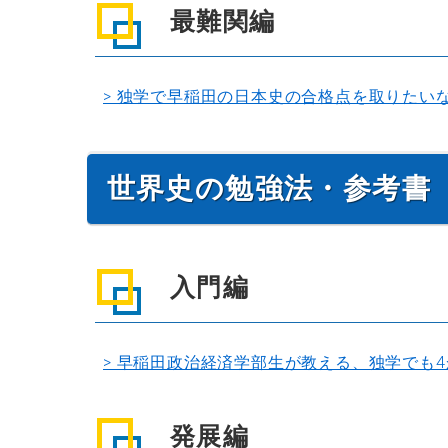
最難関編
> 独学で早稲田の日本史の合格点を取りたい
世界史の勉強法・参考書
入門編
> 早稲田政治経済学部生が教える、独学でも
発展編