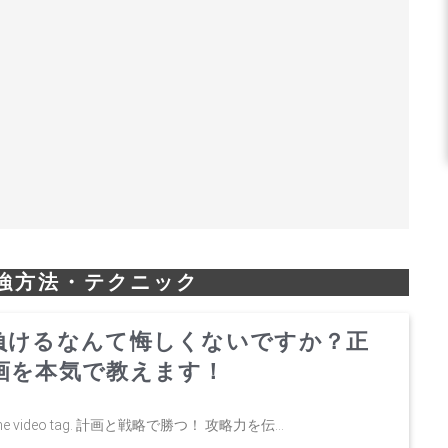
強方法・テクニック
負けるなんて悔しくないですか？正
画を本気で教えます！
 the video tag. 計画と戦略で勝つ！ 攻略力を伝...