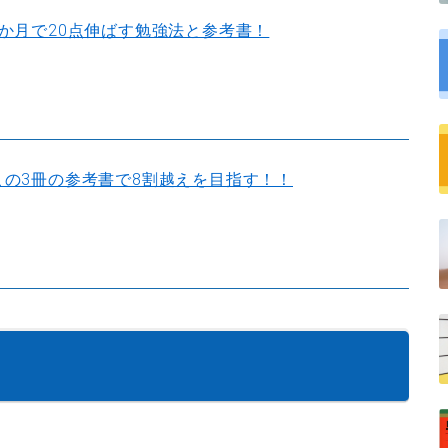
1か月で20点伸ばす勉強法と参考書！
この3冊の参考書で8割越えを目指す！！