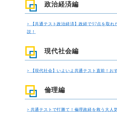
政治経済編
> 【共通テスト政治経済】政経で97点を取
説！
現代社会編
> 【現代社会】いよいよ共通テスト直前！お
倫理編
> 共通テストで打勝て！倫理政経を救う大人