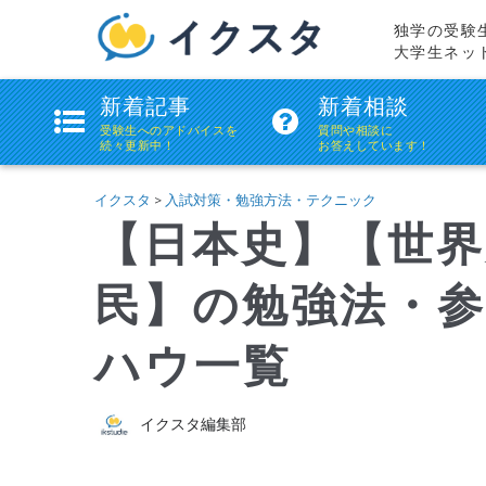
独学の受験
大学生ネッ
ikstudie(イ
新着記事
新着相談
ク
受験生へのアドバイスを
質問や相談に
続々更新中！
お答えしています！
ス
タ)
イクスタ
>
入試対策・勉強方法・テクニック
【日本史】【世界
民】の勉強法・
ハウ一覧
イクスタ編集部