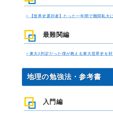
> 【世界史選択者】たった一年間で難関私大
最難関編
> 東大A判定だった僕が教える東大世界史を
地理の勉強法・参考書
入門編