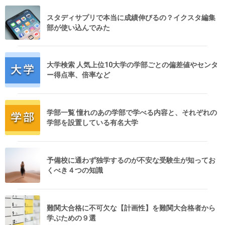
スタディサプリで本当に成績伸びるの？イクスタ編集
部が使い込んでみた
大学検索 人気上位10大学の学部ごとの偏差値やセンタ
ー得点率、倍率など
学部一覧 憧れのあの学部で学べる内容と、それぞれの
学部を設置している有名大学
予備校に通わず独学するのが不安な受験生が知ってお
くべき４つの知識
難関大合格に不可欠な【計画性】を難関大合格者から
学ぶための９選