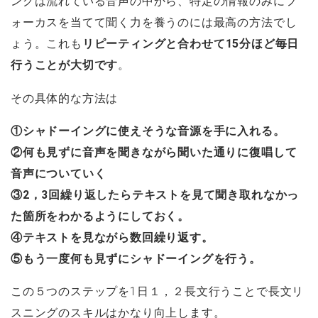
ングは流れている音声の中から、特定の情報のみにフ
ォーカスを当てて聞く力を養うのには最高の方法でし
ょう。これも
リピーティングと合わせて15分ほど毎日
行うことが大切です
。
その具体的な方法は
①シャドーイングに使えそうな音源を手に入れる。
②何も見ずに音声を聞きながら聞いた通りに復唱して
音声についていく
③2，3回繰り返したらテキストを見て聞き取れなかっ
た箇所をわかるようにしておく。
④テキストを見ながら数回繰り返す。
⑤もう一度何も見ずにシャドーイングを行う。
この５つのステップを1日１，２長文行うことで長文リ
スニングのスキルはかなり向上します。