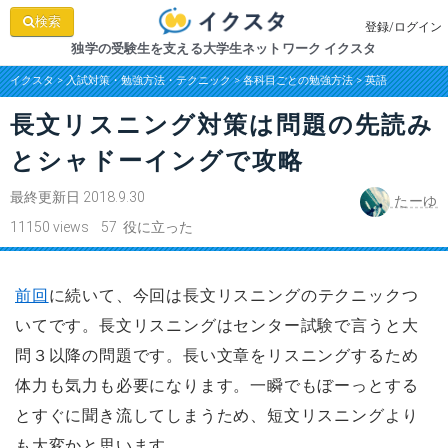
検索
登録/ログイン
独学の受験生を支える大学生ネットワーク イクスタ
イクスタ
>
入試対策・勉強方法・テクニック
>
各科目ごとの勉強方法
>
英語
長文リスニング対策は問題の先読み
とシャドーイングで攻略
最終更新日 2018.9.30
たーゆ
11150 views 57 役に立った
前回
に続いて、今回は長文リスニングのテクニックつ
いてです。長文リスニングはセンター試験で言うと大
問３以降の問題です。長い文章をリスニングするため
体力も気力も必要になります。一瞬でもぼーっとする
とすぐに聞き流してしまうため、短文リスニングより
も大変かと思います。