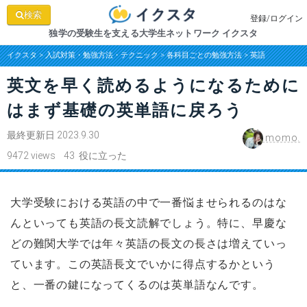
検索
登録/ログイン
独学の受験生を支える大学生ネットワーク イクスタ
イクスタ
>
入試対策・勉強方法・テクニック
>
各科目ごとの勉強方法
>
英語
英文を早く読めるようになるために
はまず基礎の英単語に戻ろう
最終更新日 2023.9.30
momo.
9472 views 43 役に立った
大学受験における英語の中で一番悩ませられるのはな
んといっても英語の長文読解でしょう。特に、早慶な
どの難関大学では年々英語の長文の長さは増えていっ
ています。この英語長文でいかに得点するかという
と、一番の鍵になってくるのは英単語なんです。