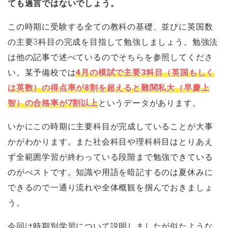
ても過言ではないでしょう。
この時期に受験する全ての教科の基礎、並びに英国数
の主要3科目の完成を目指して勉強しましょう。勉強法
は他の記事で述べているのでそちらを参照してくださ
い。某予備校では
4月の模試で主要3科目（英国もしく
は英数）の得点率が8割を超えると難関私大（早慶上
智）の合格率が7割以上
というデータがあります。
いかにこの時期に主要科目が完成していることが大事
かがわかります。また社会科目や理科科目はとりあえ
ず全範囲学習が終わっている段階まで勉強できている
のがべストです。知識や用語を暗記するのは夏休みに
できるので一通り流れや全体概観を掴んでおきましょ
う。
今回は時期別学習について説明しましたが似たような