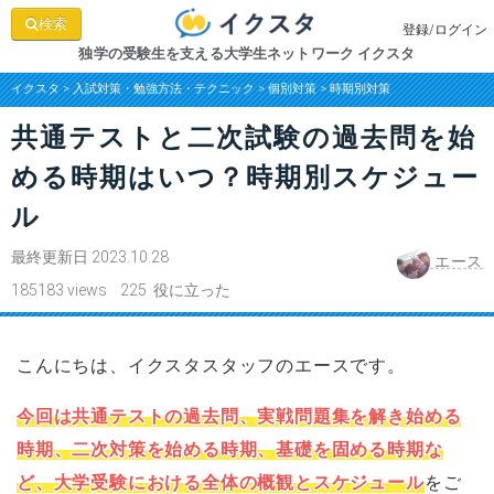
検索
登録/ログイン
独学の受験生を支える大学生ネットワーク イクスタ
イクスタ
>
入試対策・勉強方法・テクニック
>
個別対策
>
時期別対策
共通テストと二次試験の過去問を始
める時期はいつ？時期別スケジュー
ル
最終更新日 2023.10.28
エース
185183 views 225 役に立った
こんにちは、イクスタスタッフのエースです。
今回は共通テストの過去問、実戦問題集を解き始める
時期、二次対策を始める時期、基礎を固める時期な
ど、大学受験における全体の概観とスケジュール
をご