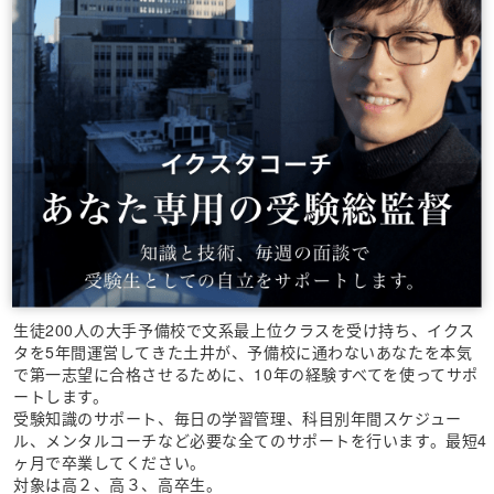
生徒200人の大手予備校で文系最上位クラスを受け持ち、イクス
タを5年間運営してきた土井が、予備校に通わないあなたを本気
で第一志望に合格させるために、10年の経験すべてを使ってサポ
ートします。
受験知識のサポート、毎日の学習管理、科目別年間スケジュー
ル、メンタルコーチなど必要な全てのサポートを行います。最短4
ヶ月で卒業してください。
対象は高２、高３、高卒生。