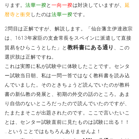
ります。
法華一揆
と
一向一揆
は対決していますが、
延
暦寺と衝突
したのは
法華一揆
です。
2問目は正解ですが、解説します。「仙台藩主伊達政宗
は、1613年家臣の支倉常長をスペインに派遣して直接
教科書にある通り
貿易をひらこうとした」と
、この
選択肢は正解ですね。
これは実際に私が試験中に体験したことです。センタ
ー試験当日朝、私は一問一答ではなく教科書を読み込
んでいました。そのときちょうど読んでいたのが教科
書の新仏教の発展と、初期の外交の話のところ。あま
り自信のないところだったので読んでいたのですが、
たまたまそこが出題されたのです。ここで言いたいこ
とは、センター試験直前に見たものは試験に出る！！
…ということではもちろんありませんよ！