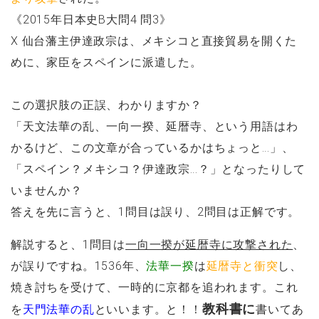
《2015年日本史B大問4 問3》
X 仙台藩主伊達政宗は、メキシコと直接貿易を開くた
めに、家臣をスペインに派遣した。
この選択肢の正誤、わかりますか？
「天文法華の乱、一向一揆、延暦寺、という用語はわ
かるけど、この文章が合っているかはちょっと…」、
「スペイン？メキシコ？伊達政宗…？」となったりして
いませんか？
答えを先に言うと、1問目は誤り、2問目は正解です。
解説すると、1問目は
一向一揆が延暦寺に攻撃された
、
が誤りですね。1536年、
法華一揆
は
延暦寺と衝突
し、
焼き討ちを受けて、一時的に京都を追われます。これ
教科書に
を
天門法華の乱
といいます。と！！
書いてあ