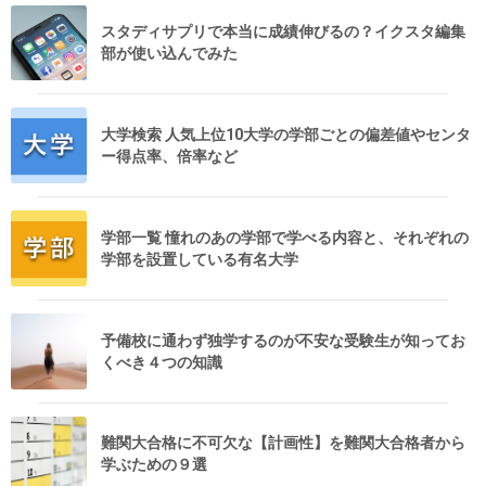
スタディサプリで本当に成績伸びるの？イクスタ編集
部が使い込んでみた
大学検索 人気上位10大学の学部ごとの偏差値やセンタ
ー得点率、倍率など
学部一覧 憧れのあの学部で学べる内容と、それぞれの
学部を設置している有名大学
予備校に通わず独学するのが不安な受験生が知ってお
くべき４つの知識
難関大合格に不可欠な【計画性】を難関大合格者から
学ぶための９選