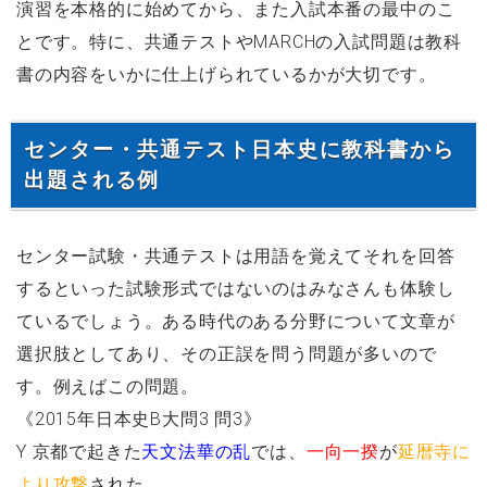
演習を本格的に始めてから、また入試本番の最中のこ
とです。特に、共通テストやMARCHの入試問題は教科
書の内容をいかに仕上げられているかが大切です。
センター・共通テスト日本史に教科書から
出題される例
センター試験・共通テストは用語を覚えてそれを回答
するといった試験形式ではないのはみなさんも体験し
ているでしょう。ある時代のある分野について文章が
選択肢としてあり、その正誤を問う問題が多いので
す。例えばこの問題。
《2015年日本史B大問3 問3》
Y 京都で起きた
天文法華の乱
では、
一向一揆
が
延暦寺に
より攻撃
された。