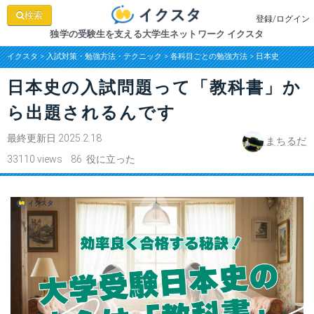
検索
登録/ログイン
独学の受験生を支える大学生ネットワーク イクスタ
イクスタ
>
入試対策・勉強方法・テクニック
>
各科目ごとの勉強方法
>
日本史
日本史の入試問題って「教科書」か
ら出題されるんです
最終更新日 2025.2.18
まちるだ
33110 views 86 役に立った