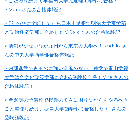
> こだわり続けて早稲田大学先進理工学部に合格！
S.Moneさんの合格体験記
> 2年の冬に文転してから日本史選択で明治大学商学部
と政治経済学部に合格したM.Daikiくんの合格体験記
> 前例が少ないなか九州から東京の大学へ！Nodokaさ
んの中央大学商学部合格体験記
> 内部進学できるのに強い逆風のなか、独学で青山学院
大学総合文化政策学部に合格&受験校全勝！Mireiさんの
合格体験記！
> 全寮制の予備校で授業の多さに困りながらもやるべき
こと整理し続け、徳島大学歯学部に合格したRiriさんの
受験経験記