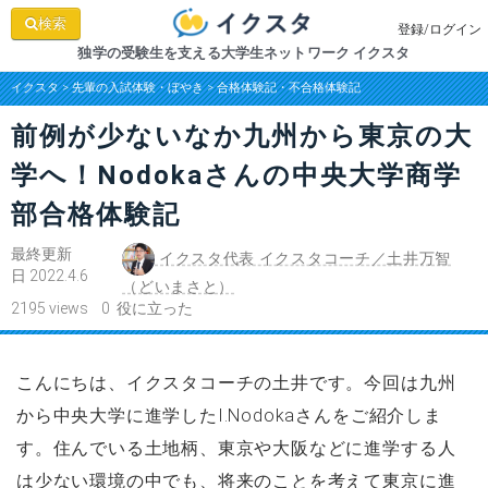
検索
登録/ログイン
独学の受験生を支える大学生ネットワーク イクスタ
イクスタ
>
先輩の入試体験・ぼやき
>
合格体験記・不合格体験記
前例が少ないなか九州から東京の大
学へ！Nodokaさんの中央大学商学
部合格体験記
最終更新
イクスタ代表 イクスタコーチ／土井万智
日 2022.4.6
（どいまさと）
2195 views 0 役に立った
こんにちは、イクスタコーチの土井です。今回は九州
から中央大学に進学したI.Nodokaさんをご紹介しま
す。住んでいる土地柄、東京や大阪などに進学する人
は少ない環境の中でも、将来のことを考えて東京に進