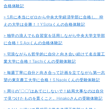
合格体験記
> 5月に本当にゼロから中央大学経済学部に合格し、抑
えの大学は全勝！！Y.Sotaくんの合格体験記
> 独学の浪人でも自習室を活用しながら中央大学文学部
に合格！S.Aoiくんの合格体験記
> 宅浪ながらも哲学的に自分と向き合い続けて名古屋工
業大学に合格！Taichiくんの受験体験記
> 毎週丁寧に自分と向き合って計画を立てながら第一志
望の東京農工大学に合格！S.Naokiくんの受験体験記
> 周りの"〇〇"はあてにしないで！結局大事なのは自分
で見つけたものを貫くこと。Hinakoさんの受験体験記