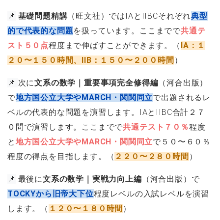
📌
基礎問題精講
（旺文社）ではIAとIIBCそれぞれ
典型
的で代表的な問題
を扱っています。ここまでで
共通テ
スト５０点
程度まで伸ばすことができます。（
IA：１
２０〜１５０時間、IIB：１５０〜２００時間
）
📌
次に
文系の数学｜重要事項完全修得編
（河合出版）
で
地方国公立大学やMARCH・関関同立
で出題されるレ
ベルの代表的な問題を演習します。IAとIIBC合計２７
０問で演習します。ここまでで
共通テスト７０％
程度
と
地方国公立大学やMARCH・関関同立
で５０〜６０％
程度の得点を目指します。（
２２０〜２８０時間
）
📌
最後に
文系の数学｜実戦力向上編
（河合出版）で
TOCKYから旧帝大下位
程度レベルの入試レベルを演習
します。（
１２０〜１８０時間
）