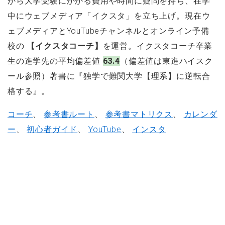
から大学受験にかかる費用や時間に疑問を持ち、在学
中にウェブメディア「イクスタ」を立ち上げ。現在ウ
ェブメディアとYouTubeチャンネルとオンライン予備
校の
【イクスタコーチ】
を運営。イクスタコーチ卒業
生の進学先の平均偏差値
63.4
（偏差値は東進ハイスク
ール参照）著書に『独学で難関大学【理系】に逆転合
格する』。
コーチ
、
参考書ルート
、
参考書マトリクス
、
カレンダ
ー
、
初心者ガイド
、
YouTube
、
インスタ