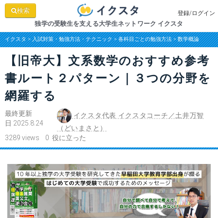
検索
登録/ログイン
独学の受験生を支える大学生ネットワーク イクスタ
イクスタ
>
入試対策・勉強方法・テクニック
>
各科目ごとの勉強方法
>
数学概論
【旧帝大】文系数学のおすすめ参考
書ルート２パターン｜３つの分野を
網羅する
最終更新
イクスタ代表 イクスタコーチ／土井万智
日 2025.8.24
（どいまさと）
3289 views 0 役に立った