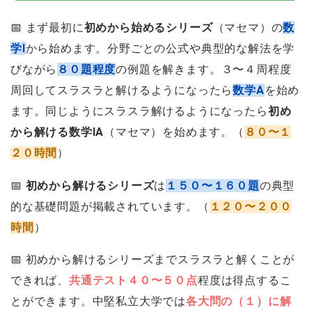
📅
まず最初に
初めから始めるシリーズ
（マセマ）の
数
学I
から始めます。分野ごとの公式や典型的な解法を学
びながら
８０題程度
の例題を解きます。３〜４周程度
周回してスラスラと解けるようになったら
数学A
を始め
ます。同じようにスラスラ解けるようになったら
初め
から解ける数学IA
（マセマ）を始めます。（
８０〜１
２０時間
）
📅
初めから解けるシリーズ
は
１５０〜１６０題
の典型
的な基礎問題が掲載されています。（
１２０〜２００
時間
）
📅
初めから解けるシリーズまでスラスラと解くことが
できれば、
共通テスト４０〜５０点
程度は得点するこ
とができます。中堅私立大学では
各大問の（１）に解