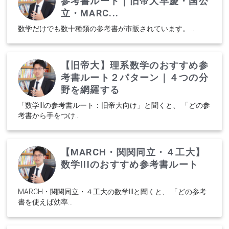
参考書ルート｜旧帝大早慶・国公
立・MARC...
数学だけでも数十種類の参考書が市販されています。 ...
【旧帝大】理系数学のおすすめ参
考書ルート２パターン｜４つの分
野を網羅する
「数学IIIの参考書ルート：旧帝大向け」と聞くと、 「どの参
考書から手をつけ...
【MARCH・関関同立・４工大】
数学IIIのおすすめ参考書ルート
MARCH・関関同立・４工大の数学IIIと聞くと、 「どの参考
書を使えば効率...