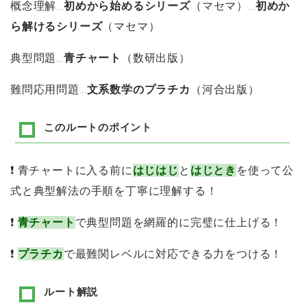
概念理解…
初めから始めるシリーズ
（マセマ）…
初めか
ら解けるシリーズ
（マセマ）
典型問題…
青チャート
（数研出版）
難問応用問題…
文系数学のプラチカ
（河合出版）
このルートのポイント
❗
青チャートに入る前に
はじはじ
と
はじとき
を使って公
式と典型解法の手順を丁寧に理解する！
❗
青チャート
で典型問題を網羅的に完璧に仕上げる！
❗
プラチカ
で最難関レベルに対応できる力をつける！
ルート解説