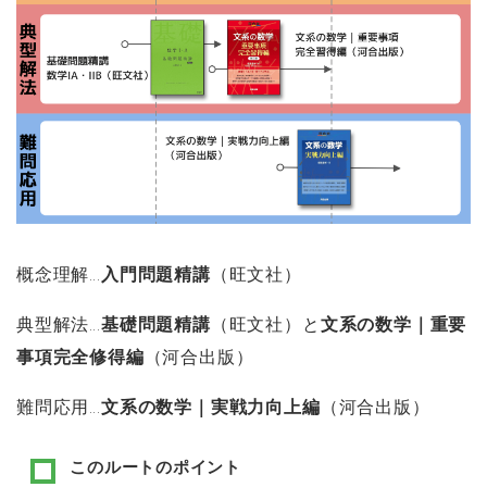
概念理解…
入門問題精講
（旺文社）
典型解法…
基礎問題精講
（旺文社）と
文系の数学｜重要
事項完全修得編
（河合出版）
難問応用…
文系の数学｜実戦力向上編
（河合出版）
このルートのポイント