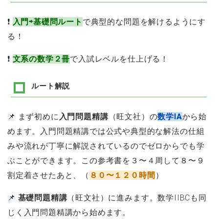
❗
入門⇨基礎問ルート
で典型的な問題を解けるようにす
る！
❗
文系の数学２冊
で入試レベルを仕上げる！
ルート解説
📌
まず初めに
入門問題精講
（旺文社）の
数学IA
から始
めます。入門問題精講では公式や典型的な解法の仕組
みや流れが丁寧に解説されているのでゼロからでも学
ぶことができます。この参考書を３〜４周して８〜９
割定着させたあと、（
８０〜１２０時間
）
📌
基礎問題精講
（旺文社）に進みます。数学IIBCも同
じく入門問題精講から始めます。