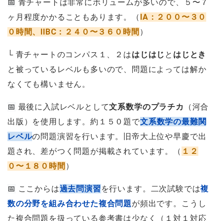
📅
青チャートは非常にボリュームが多いので、５〜７
ヶ月程度かかることもあります。（
IA：２００〜３０
０時間、IIBC：２４０〜３６０時間
）
└ 青チャートのコンパス１、２は
はじはじ
と
はじとき
と被っているレベルも多いので、問題によっては解か
なくても構いません。
📅
最後に入試レベルとして
文系数学のプラチカ
（河合
出版）を使用します。約１５０題で
文系数学の最難関
レベル
の問題演習を行います。旧帝大上位や早慶で出
題され、差がつく問題が掲載されています。（
１２
０〜１８０時間
）
📅
ここからは
過去問演習
を行います。二次試験では
複
数の分野を組み合わせた複合問題
が頻出です。こうし
た複合問題を扱っている参考書は少なく（１対１対応