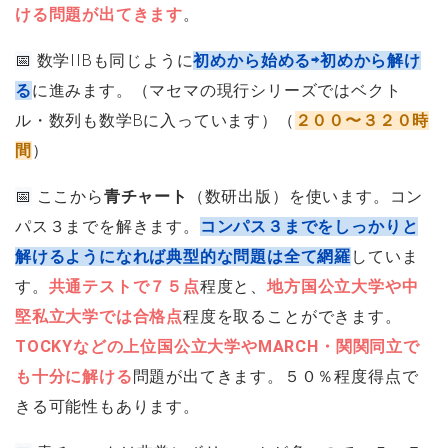
ける問題が出てきます
。
📅
数学IIBも同じように
初めから始める⇨初めから解け
る
に進みます。（マセマの現行シリーズではベクト
ル・数列も数学Bに入っています）（
２００〜３２０時
間
）
📅
ここから
青チャート
（数研出版）を使います。コン
パス３までを解きます。
コンパス３までをしっかりと
解けるようになれば典型的な問題は全て網羅
していま
す。
共通テストで７５点
程度と、
地方国公立大学や中
堅私立大学では合格点
程度を取ることができます。
TOCKYなどの上位国公立大学やMARCH・関関同立で
も十分に解ける
問題が出てきます。５０％程度得点で
きる可能性もあります。