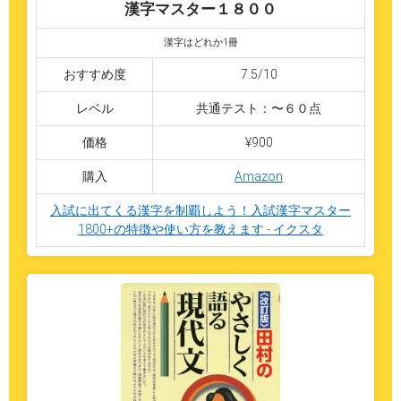
漢字マスター１８００
漢字はどれか1冊
おすすめ度
7.5/10
レベル
共通テスト：〜６０点
価格
¥900
購入
Amazon
入試に出てくる漢字を制覇しよう！入試漢字マスター
1800+の特徴や使い方を教えます - イクスタ