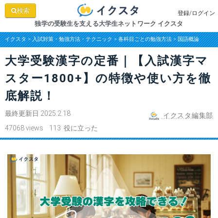
検索
登録/ログイン
独学の受験生を支える大学生ネットワーク イクスタ
イクスタ
>
入試対策・勉強方法・テクニック
>
各科目ごとの勉強方法
>
国語概論
大学受験漢字の定番｜【入試漢字マ
スター1800+】の特徴や使い方を徹
底解説！
最終更新日 2025.2.18
イクスタ編集部
47068 views 113 役に立った