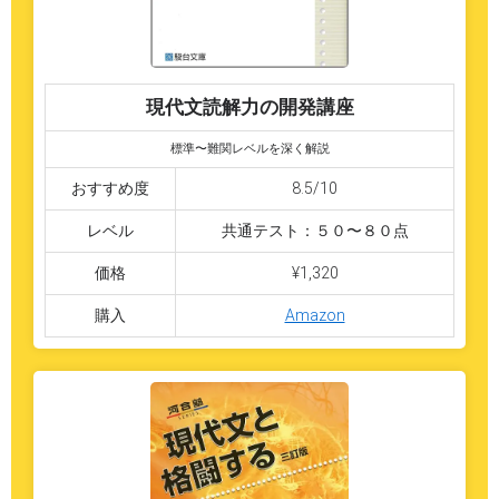
現代文読解力の開発講座
標準〜難関レベルを深く解説
おすすめ度
8.5/10
レベル
共通テスト：５０〜８０点
価格
¥1,320
購入
Amazon