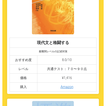
現代文と格闘する
最難関レベルの記述対策
おすすめ度
8.0/10
レベル
共通テスト：７０〜９０点
価格
¥1,416
購入
Amazon