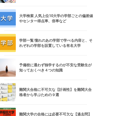
大学検索 人気上位10大学の学部ごとの偏差値
やセンター得点率、倍率など
学部一覧 憧れのあの学部で学べる内容と、そ
れぞれの学部を設置している有名大学
予備校に通わず独学するのが不安な受験生が
知っておくべき４つの知識
難関大合格に不可欠な【計画性】を難関大合
格者から学ぶための９選
難関大学の合格には必要不可欠な【過去問】