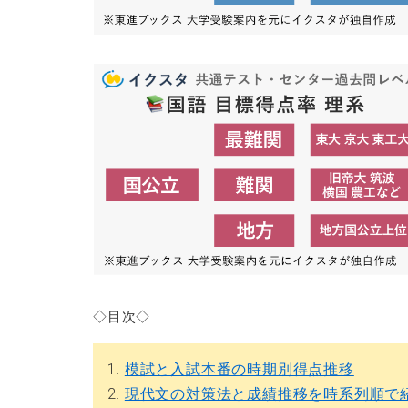
◇目次◇
1.
模試と入試本番の時期別得点推移
2.
現代文の対策法と成績推移を時系列順で