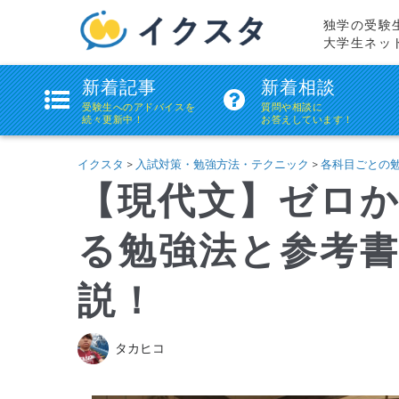
独学の受験
大学生ネッ
ikstudie(イ
新着記事
新着相談
ク
受験生へのアドバイスを
質問や相談に
続々更新中！
お答えしています！
ス
タ)
イクスタ
>
入試対策・勉強方法・テクニック
>
各科目ごとの
【現代文】ゼロ
る勉強法と参考
説！
タカヒコ