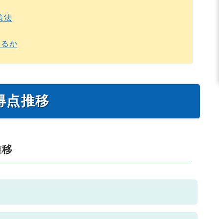
策法
きるか
得点推移
推移