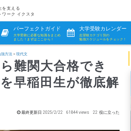
生を支える
トワーク イクスタ
パーフェクトガイド
大学受験カレンダー
大学受験に必要な知識を
まとめ
志望校カテゴリ別の
ました！まずはここから！
勉強スケジュールをチェック！
勉強方法
>
現代文
から難関大合格でき
書を早稲田生が徹底解
最終更新日 2025/2/22 61844 views 22 役に立った