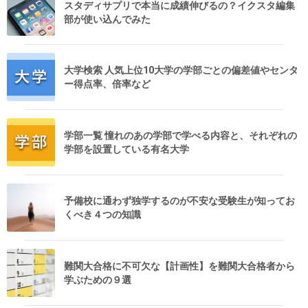
スタディサプリで本当に成績伸びるの？イクスタ編集
部が使い込んでみた
大学検索 人気上位10大学の学部ごとの偏差値やセンタ
ー得点率、倍率など
学部一覧 憧れのあの学部で学べる内容と、それぞれの
学部を設置している有名大学
予備校に通わず独学するのが不安な受験生が知ってお
くべき４つの知識
難関大合格に不可欠な【計画性】を難関大合格者から
学ぶための９選