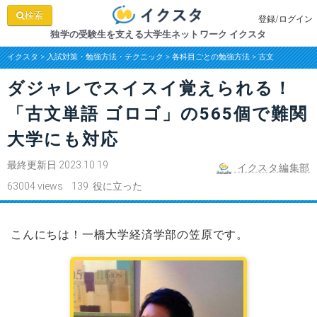
検索
登録/ログイン
独学の受験生を支える大学生ネットワーク イクスタ
イクスタ
>
入試対策・勉強方法・テクニック
>
各科目ごとの勉強方法
>
古文
ダジャレでスイスイ覚えられる！
「古文単語 ゴロゴ」の565個で難関
大学にも対応
最終更新日 2023.10.19
イクスタ編集部
63004 views 139 役に立った
こんにちは！一橋大学経済学部の笠原です。