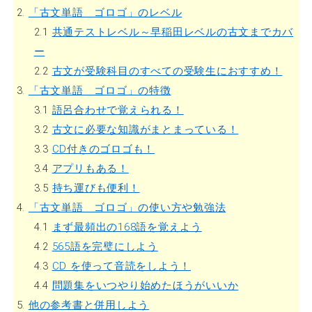
2.
「古文単語 ゴロゴ」のレベル
2.1
共通テストレベル～早稲田レベルの古文までカバ
ー
2.2
古文が受験科目のすべての受験生におすすめ！
3.
「古文単語 ゴロゴ」の特徴
3.1
語呂合わせで覚えられる！
3.2
古文に必要な知識がまとまっている！
3.3
CD付きのゴロゴも！
3.4
アプリもある！
3.5
持ち運びも便利！
4.
「古文単語 ゴロゴ」の使い方や勉強法
4.1
まず最頻出の168語を覚えよう
4.2
565語を完璧にしよう
4.3
CD を使って音読をしよう！
4.4
問題集をいつやり始めたほうがいいか
5.
他の参考書と併用しよう