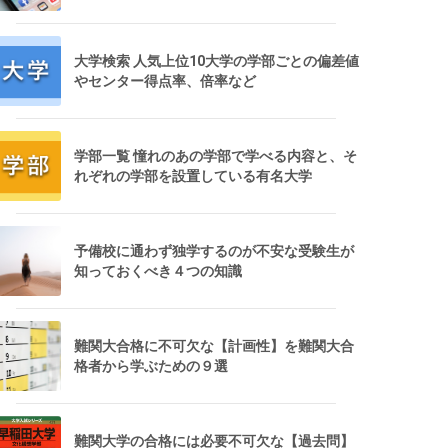
大学検索 人気上位10大学の学部ごとの偏差値
やセンター得点率、倍率など
学部一覧 憧れのあの学部で学べる内容と、そ
れぞれの学部を設置している有名大学
予備校に通わず独学するのが不安な受験生が
知っておくべき４つの知識
難関大合格に不可欠な【計画性】を難関大合
格者から学ぶための９選
難関大学の合格には必要不可欠な【過去問】