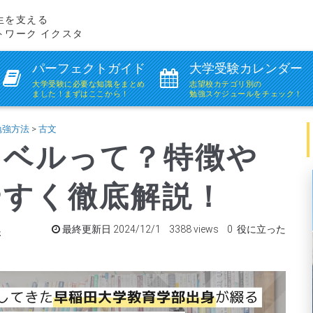
生を支える
トワーク イクスタ
パーフェクトガイド
大学受験カレンダー
大学受験に必要な知識を
まとめ
志望校カテゴリ別の
ました！まずはここから！
勉強スケジュールをチェック！
勉強方法
>
古文
レベルって？特徴や
やすく徹底解説！
最終更新日 2024/12/1 3388 views 0 役に立った
さ