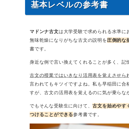
基本レベルの参考書
マドンナ古文
は大学受験で求められる水準に
無味乾燥になりがちな古文の説明を
圧倒的な
書です。
身近な例で言い換えてくれることが多く、記
古文の授業ではいきなり活用表を覚えさせら
言われてもキツイですよね。私も早稲田に合
すが、古文の活用表を覚えるのに気が乗らな
でもそんな受験生に向けて、
古文を始めやす
つけることができる
参考書です。