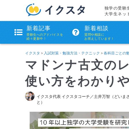
独学の受験
大学生ネッ
ikstudie(イ
新着記事
新着相談
ク
受験生へのアドバイスを
質問や相談に
続々更新中！
お答えしています！
ス
タ)
イクスタ
>
入試対策・勉強方法・テクニック
>
各科目ごとの
マドンナ古文の
使い方をわかり
イクスタ代表 イクスタコーチ／土井万智（どいま
と）