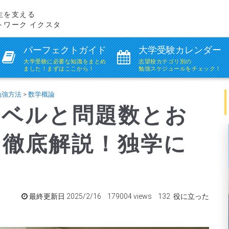
生を支える
トワーク イクスタ
パーフェクトガイド
大学受験カレンダー
大学受験に必要な知識を
まとめ
志望校カテゴリ別の
ました！まずはここから！
勉強スケジュールをチェック！
勉強方法
>
数学概論
レベルと問題数とお
を徹底解説！独学に
最終更新日 2025/2/16 179004 views 132 役に立った