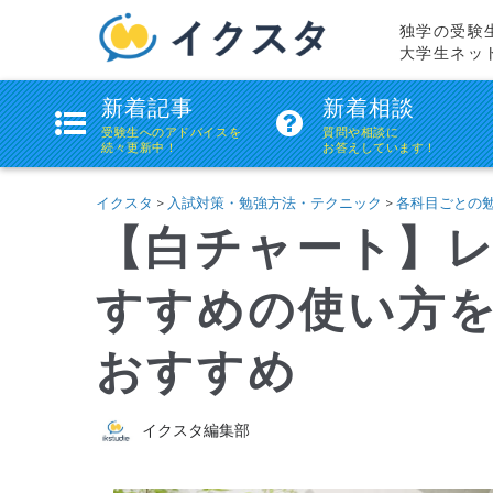
独学の受験
大学生ネッ
ikstudie(イ
新着記事
新着相談
ク
受験生へのアドバイスを
質問や相談に
続々更新中！
お答えしています！
ス
タ)
イクスタ
>
入試対策・勉強方法・テクニック
>
各科目ごとの
【白チャート】
すすめの使い方
おすすめ
イクスタ編集部