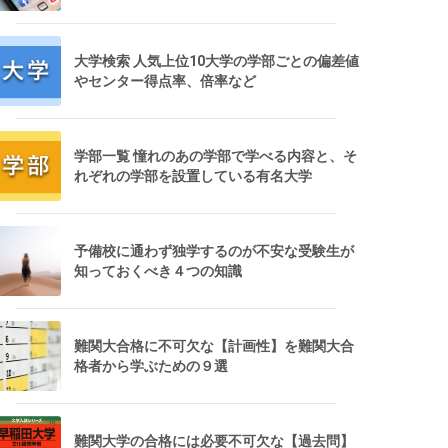
大学検索 人気上位10大学の学部ごとの偏差値
やセンター得点率、倍率など
学部一覧 憧れのあの学部で学べる内容と、そ
れぞれの学部を設置している有名大学
学習
最も解説が詳しく、初心者や独学者に適している
共通テ
める
定期的な復習と間違えた問題の重点学習
予備校に通わず独学するのが不安な受験生が
問題が多い
基礎を固めた後、青チャートや黄チャートに進む
知っておくべき４つの知識
難関大合格に不可欠な【計画性】を難関大合
格者から学ぶための９選
難関大学の合格には必要不可欠な【過去問】