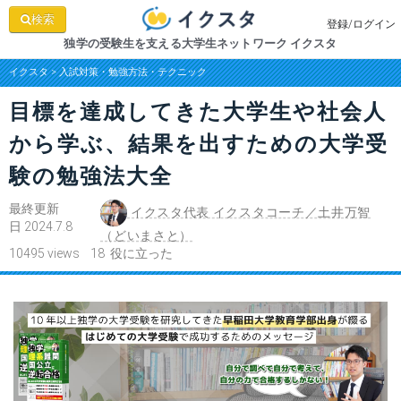
検索
登録/ログイン
独学の受験生を支える大学生ネットワーク イクスタ
イクスタ
>
入試対策・勉強方法・テクニック
目標を達成してきた大学生や社会人
から学ぶ、結果を出すための大学受
験の勉強法大全
最終更新
イクスタ代表 イクスタコーチ／土井万智
日 2024.7.8
（どいまさと）
10495 views 18 役に立った