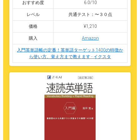
おすすめ度
6.0/10
レベル
共通テスト：〜３０点
価格
¥1,210
購入
Amazon
入門英単語帳の定番！英単語ターゲット1400の特徴か
ら使い方、覚え方まで教えます - イクスタ