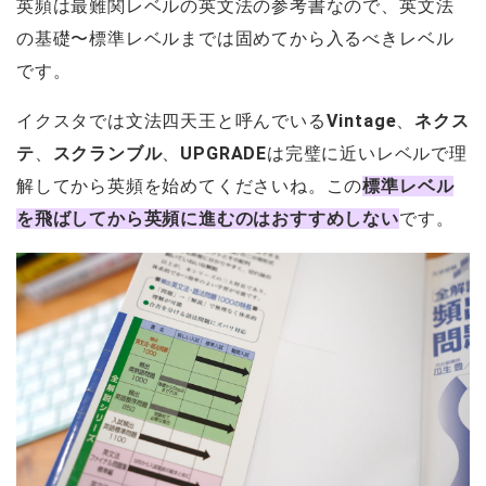
英頻は最難関レベルの英文法の参考書なので、英文法
の基礎〜標準レベルまでは固めてから入るべきレベル
です。
イクスタでは文法四天王と呼んでいる
Vintage
、
ネクス
テ
、
スクランブル
、
UPGRADE
は完璧に近いレベルで理
解してから英頻を始めてくださいね。この
標準レベル
を飛ばしてから英頻に進むのはおすすめしない
です。