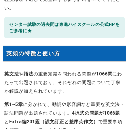
い。
センター試験の過去問は東進ハイスクールの公式HPを
ご参考に★
英頻の特徴と使い方
英文法
や
語法
の重要知識を問われる問題が
1066問
にわ
たって出題されており、それぞれの問題について丁寧
か解説が加えられています。
第1~5章
に分かれて、動詞や形容詞など重要な英文法・
語法問題が出題されています。
4択式の問題が1066題
と
Extra編201題（誤文訂正と整序英作文）
で重要事項