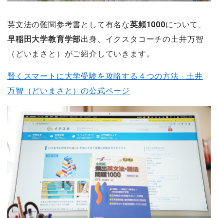
英文法の難関参考書として有名な
英頻1000
について、
早稲田大学教育学部
出身、イクスタコーチの土井万智
（どいまさと）がご紹介していきます。
賢くスマートに大学受験を攻略する４つの方法 - 土井
万智（どいまさと）の公式ページ