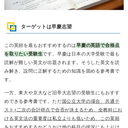
ターゲットは早慶志望
この英頻を最もおすすめするのは
早慶の英語で合格点
を取りたい受験生
です。早慶は日本の大学受験で最も
読解が難しい英文が出題されます。そうした英文を読
み解き、設問に正解するための知識を固める参考書で
す。
一方、東大や京大など旧帝大志望の受験生にもおすす
めできる参考書です。ただ
国公立大学の場合、共通テ
スト+二次の合計得点で合否が決まるため、全教科にお
ける英文法の重要度は私立よりも低いため、この英頻
をおすすめするかどうかは他の科目の状況にもよりけ