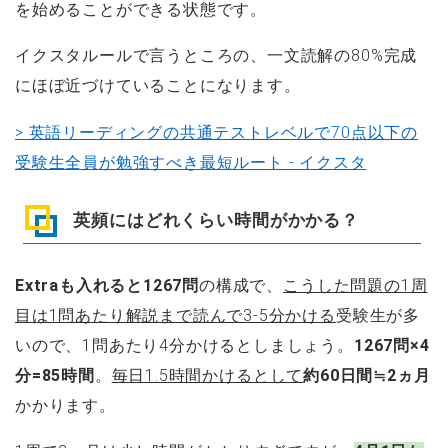
を始めることができる状態です。
イクスタルールで言うところの、一文読解の80%完成
にほぼ近づけていることになります。
> 英語リーディングの共通テストレベルで70点以下の
受験生全員が勉強すべき最短ルート - イクスタ
英頻にはどれくらい時間がかかる？
Extraも入れると1267問
の構成で、
こうした問題の1周
目は1問あたり解説まで読んで3-5分かける
受験生が多
いので、1問あたり4分かけるとしましょう。
1267問×4
分=85時間
。
毎日1.5時間かけるとして
約60日間≒2ヵ月
かかります。