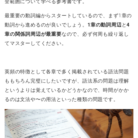
全範囲について学べる参考書です。
最重要の動詞編からスタートしているので、まず1章の
動詞から進めるのが良いでしょう。
1章の動詞周辺
と
4
章の関係詞周辺が最重要
なので、必ず何周も繰り返し
てマスターしてください。
英頻の特徴として各章で多く掲載されている語法問題
ももちろん完璧にしたいですが、語法系の問題は理解
というよりは覚えているかどうかなので、時間がかか
るのは文法や〜の用法といった種類の問題です。