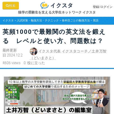
検索
登録/ログイン
独学の受験生を支える大学生ネットワーク イクスタ
イクスタ
>
入試対策・勉強方法・テクニック
>
各科目ごとの勉強方法
>
英語
英頻1000で最難関の英文法を鍛え
る レベルと使い方、問題数は？
最終更新
イクスタ代表 イクスタコーチ／土井万智
日 2024.12.2
（どいまさと）
4606 views 0 役に立った