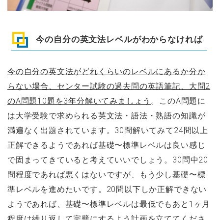
今の自分の英文法レベルがわからなければ
今の自分の英文法がどれくらいのレベルにあるか分か
らない場合、センター試験の過去問の英語筆記、大問2
のA問題10題を3年分解いてみましょう
。このA問題に
は大学受験で求められる英文法・語法・熟語の知識が
満遍なく出題されています。30問解いてみて24問以上
正解できるようであれば基礎〜標準レベルは良い感じ
で固まってきていると考えていいでしょう。30問中20
問程度であれば悪くはないですが、もう少し基礎〜標
準レベルを進めたいです。20問以下しか正解できない
ようであれば、基礎〜標準レベルは最低でもあと1ヶ月
程度は繰り返して完璧にするよう計画を立ててくださ